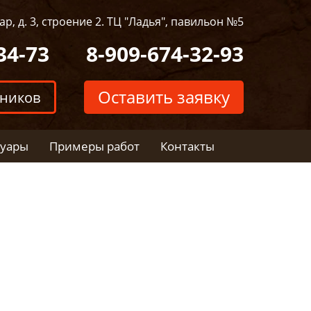
р, д. 3, строение 2. ТЦ "Ладья", павильон №5
34-73
8-909-674-32-93
Оставить заявку
тников
суары
Примеры работ
Контакты