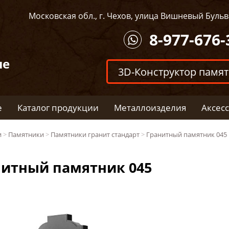
Московская обл., г. Чехов, улица Вишневый Бульва
8-977-676-
ые
3D-Конструктор памя
е
Каталог продукции
Металлоизделия
Аксес
и
>
Памятники
>
Памятники гранит стандарт
>
Гранитный памятник 045
нитный памятник 045