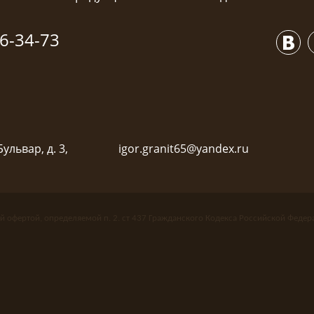
6-34-73
ульвар, д. 3,
igor.granit65@yandex.ru
й офертой, определяемой п. 2. ст 437 Гражданского Кодекса Российской Федер