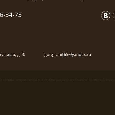
6-34-73
ульвар, д. 3,
igor.granit65@yandex.ru
й офертой, определяемой п. 2. ст 437 Гражданского Кодекса Российской Федер