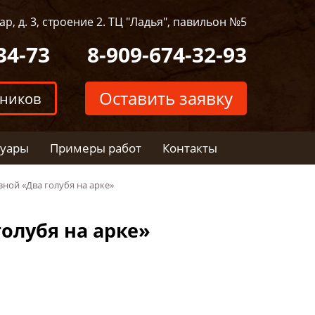
р, д. 3, строение 2. ТЦ "Ладья", павильон №5
34-73
8-909-674-32-93
Оставить заявку
тников
суары
Примеры работ
Контакты
зной «Два голубя на арке»
олубя на арке»