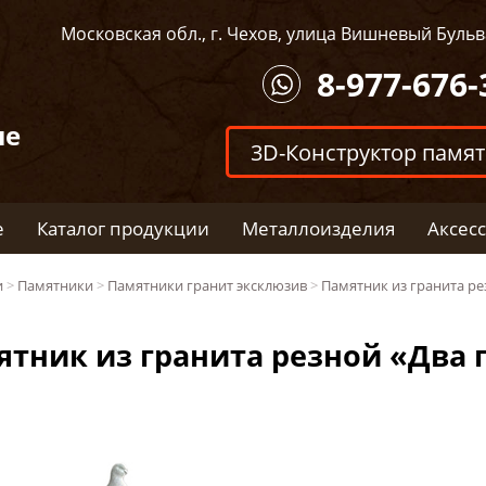
Московская обл., г. Чехов, улица Вишневый Бульва
8-977-676-
ые
3D-Конструктор памя
е
Каталог продукции
Металлоизделия
Аксес
и
>
Памятники
>
Памятники гранит эксклюзив
>
Памятник из гранита ре
тник из гранита резной «Два г