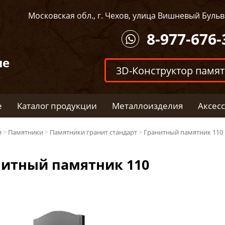
Московская обл., г. Чехов, улица Вишневый Бульва
8-977-676-
ые
3D-Конструктор памя
е
Каталог продукции
Металлоизделия
Аксес
и
>
Памятники
>
Памятники гранит стандарт
>
Гранитный памятник 110
нитный памятник 110