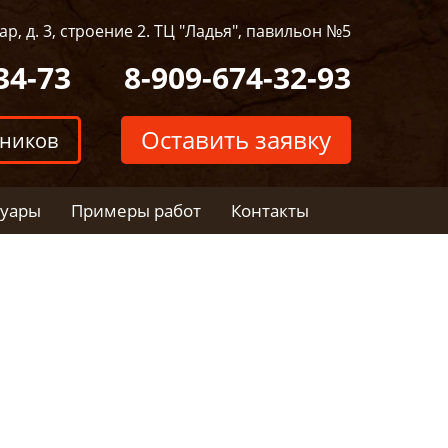
р, д. 3, строение 2. ТЦ "Ладья", павильон №5
34-73
8-909-674-32-93
Оставить заявку
тников
суары
Примеры работ
Контакты