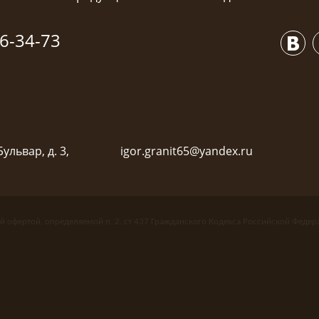
6-34-73
ульвар, д. 3,
igor.granit65@yandex.ru
й офертой, определяемой п. 2. ст 437 Гражданского Кодекса Российской Федер