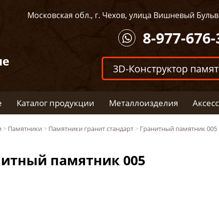
Московская обл., г. Чехов, улица Вишневый Бульва
8-977-676-
ые
3D-Конструктор памя
е
Каталог продукции
Металлоизделия
Аксес
и
>
Памятники
>
Памятники гранит стандарт
>
Гранитный памятник 005
нитный памятник 005