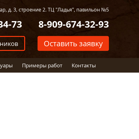
р, д. 3, строение 2. ТЦ "Ладья", павильон №5
34-73
8-909-674-32-93
Оставить заявку
тников
суары
Примеры работ
Контакты