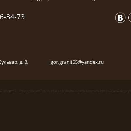
6-34-73
ульвар, д. 3,
igor.granit65@yandex.ru
й офертой, определяемой п. 2. ст 437 Гражданского Кодекса Российской Федер