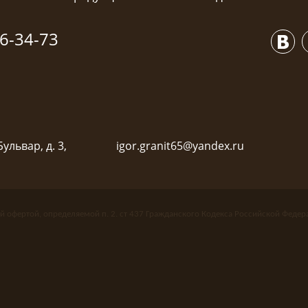
6-34-73
ульвар, д. 3,
igor.granit65@yandex.ru
й офертой, определяемой п. 2. ст 437 Гражданского Кодекса Российской Федер