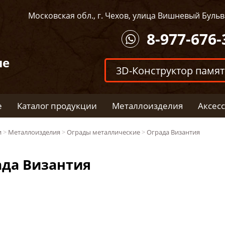
Московская обл., г. Чехов, улица Вишневый Бульва
8-977-676-
ые
3D-Конструктор памя
е
Каталог продукции
Металлоизделия
Аксес
и
>
Металлоизделия
>
Ограды металлические
>
Ограда Византия
ада Византия