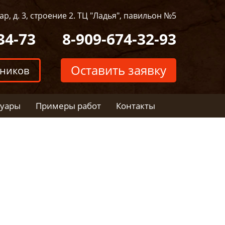
р, д. 3, строение 2. ТЦ "Ладья", павильон №5
34-73
8-909-674-32-93
Оставить заявку
тников
суары
Примеры работ
Контакты