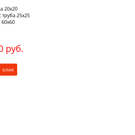
а 20х20
:
труба 25х25
 60х60
0 руб.
1 клик