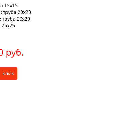
а 15х15
:
труба 20х20
:
труба 20х20
 25х25
0 руб.
1 клик