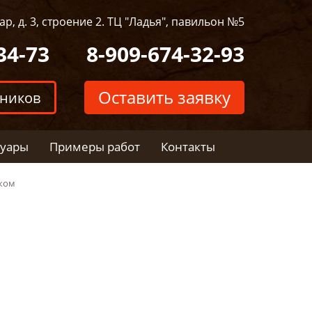
р, д. 3, строение 2. ТЦ "Ладья", павильон №5
34-73
8-909-674-32-93
Оставить заявку
тников
суары
Примеры работ
Контакты
иком