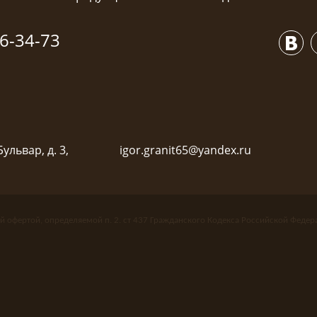
6-34-73
ульвар, д. 3,
igor.granit65@yandex.ru
й офертой, определяемой п. 2. ст 437 Гражданского Кодекса Российской Федер