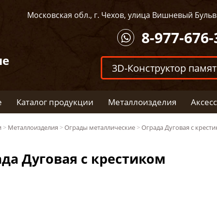
Московская обл., г. Чехов, улица Вишневый Бульва
8-977-676-
ые
3D-Конструктор памя
е
Каталог продукции
Металлоизделия
Аксес
и
>
Металлоизделия
>
Ограды металлические
>
Ограда Дуговая с крест
да Дуговая с крестиком