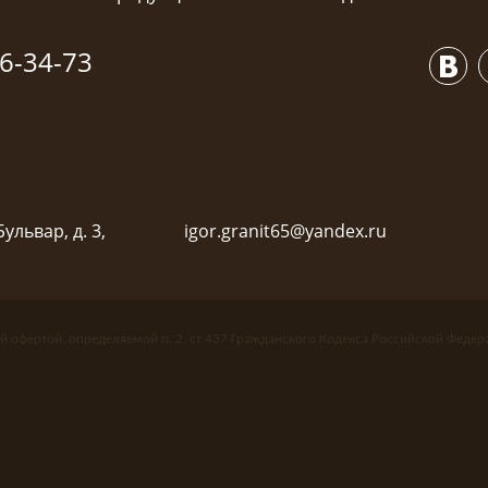
6-34-73
ульвар, д. 3,
igor.granit65@yandex.ru
й офертой, определяемой п. 2. ст 437 Гражданского Кодекса Российской Федер