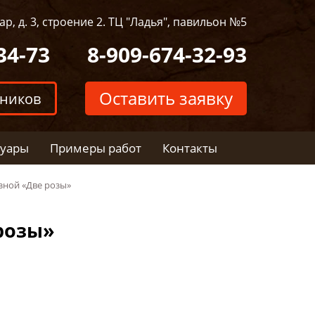
р, д. 3, строение 2. ТЦ "Ладья", павильон №5
34-73
8-909-674-32-93
Оставить заявку
тников
суары
Примеры работ
Контакты
зной «Две розы»
розы»