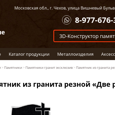
Московская обл., г. Чехов, улица Вишневый Бульва
8-977-676-
ые
3D-Конструктор памя
е
Каталог продукции
Металлоизделия
Аксес
и
>
Памятники
>
Памятники гранит эксклюзив
>
Памятник из гранита ре
ятник из гранита резной «Две 