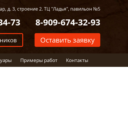
р, д. 3, строение 2. ТЦ "Ладья", павильон №5
34-73
8-909-674-32-93
Оставить заявку
тников
суары
Примеры работ
Контакты