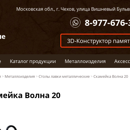
Московская обл., г. Чехов, улица Вишневый Бульва
8-977-676-
ые
3D-Конструктор памя
е
Каталог продукции
Металлоизделия
Аксес
и
>
Металлоизделия
>
Столы лавки металлические
>
Скамейка Волна 20
мейка Волна 20