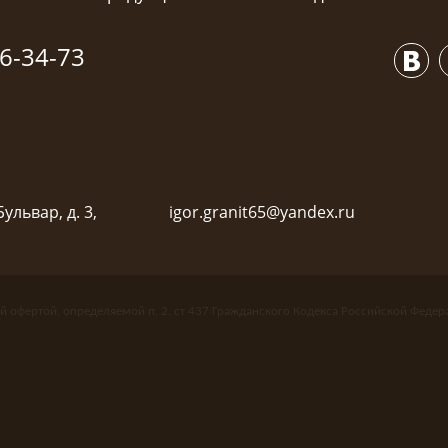
6-34-73
ульвар, д. 3,
igor.granit65@yandex.ru
й офертой, определяемой п. 2. ст 437 Гражданского Кодекса Российской Федер